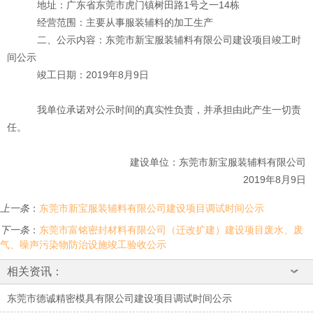
地址：广东省东莞市虎门镇树田路
1
号之一
14
栋
经营范围：主要从事服装辅料的加工生产
二、公示内容：
东莞市新宝服装辅料有限公司
建设项目竣工时
间公示
竣工日期：
2019
年
8
月
9
日
我单位承诺对公示时间的真实性负责，并承担由此产生一切责
任。
建设单位：
东莞市新宝服装辅料有限公司
2019
年
8
月
9
日
上一条
：
东莞市新宝服装辅料有限公司建设项目调试时间公示
下一条
：
东莞市富铭密封材料有限公司（迁改扩建）建设项目废水、废
气、噪声污染物防治设施竣工验收公示
相关资讯：
东莞市德诚精密模具有限公司建设项目调试时间公示