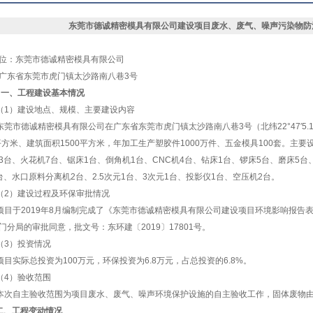
东莞市德诚精密模具有限公司
建设项目废水、废气、噪声污染物防
位：
东莞市德诚精密模具有限公司
广东省东莞市虎门镇太沙路南八巷
3
号
一、工程建设基本情况
（
1
）建设地点、规模、主要建设内容
东莞市德诚精密模具有限公司
在
广东省东莞市虎门镇太沙路南八巷
3
号
（北纬
22°47′5.
平方米、建筑面积
1500
平方米，
年加工生产
塑胶件
1000
万件、五金模具
100
套。主要
3
台、火花机
7
台、锯床
1
台、倒角机
1
台、
CNC
机
4
台、钻床
1
台、锣床
5
台、磨床
5
台
台、水口原料分离机
2
台、
2.5
次元
1
台、
3
次元
1
台、投影仪
1
台、空压机
2
台。
（
2
）建设过程及环保审批情况
项目于
2019
年
8
月编制完成了《
东莞市德诚精密模具有限公司
建设项目环境影响报告
门分局
的审批同意，批文号：
东环建〔
2019
〕
17801
号
。
（
3
）投资情况
项目实际总投资为
100
万元，环保投资为
6.8
万元，占总投资的
6.8%
。
（
4
）验收范围
本次自主验收范围为项目废水、废气、噪声环境保护设施的自主验收工作，
固体废物
二、工程变动情况