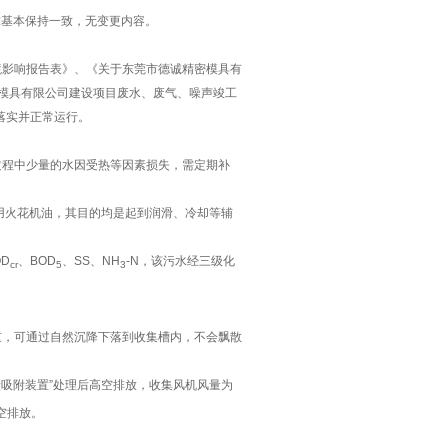
求基本保持一致，无变更内容。
境影响报告表》、《关于
东莞市德诚精密模具有
模具有限公司建设项目废水、废气、噪声竣工
落实并正常运行。
过程中少量的水因受热等因素损失，需定期补
用火花机油，其目的均是
起到
润滑、冷却等辅
OD
、
BOD
、
SS
、
NH
-N
，
该
污水经三级化
cr
5
3
重，可通过自然沉降下落到收集槽内，不会飘散
炭吸附装置
”
处理后高空排放
，收集风机风量为
空排放。