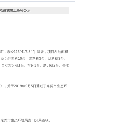
治设施竣工验收公示
15″
，东经
113°
41′3.84″
）建设，项目占地面积
设备为
注塑机
10
台、
混料机
3
台、
烘料机
3
台、
、自动攻牙机
1
台、车床
1
台、磨刀机
2
台、去水
表》，并于
2019
年
9
月
5
日
通过了
东莞市
生态环
由
东莞市
生态环境局
虎门分局
验收
。