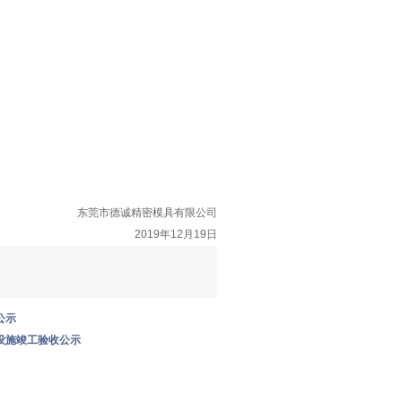
东莞市德诚精密模具有限公司
2019
年
12
月
19
日
公示
设施竣工验收公示