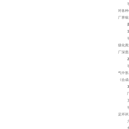
对各种
厂界
噪
级化粪
厂深度
气中形
《合成
足环评