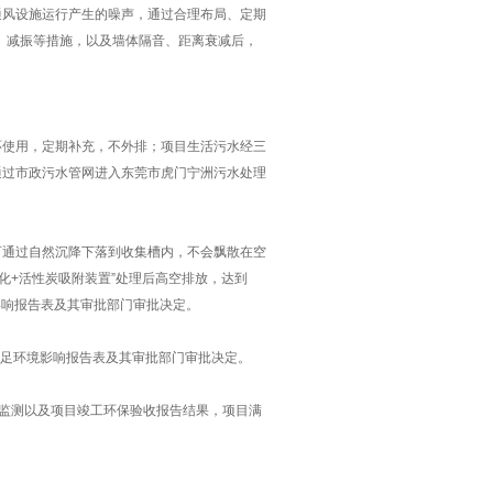
通风设施运行产生的噪声
，通过合理布局、定期
、减振等措施，以及墙体隔音、距离衰减后，
环使用，定期补充，不外排；项目生活污水经三
通过市政污水管网进入东莞市虎门宁洲污水处理
可通过自然沉降下落到收集槽内，不会飘散在空
化
+
活性炭吸附装置
”
处理后高空排放，达到
影响报告表及其审批部门审批决定。
满足环境影响报告表及其审批部门审批决定。
监测以及项目竣工环保验收报告结果，项目满