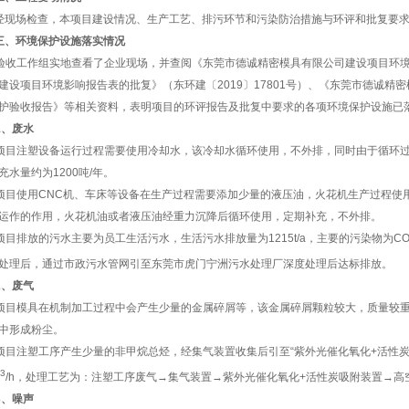
经现场检查，本项目建设情况、生产工艺、排污环节和污染防治措施与环评和批复要
三、环境保护设施落实情况
验收工作组实地查看了企业现场，并查阅《
东莞市德诚精密模具有限公司
建设项目环
建设项目环境影响报告表的批复》（
东环建〔
2019
〕
17801
号
）、《
东莞市德诚精密
护验收报告
》等相关资料，表明项目的环评报告及批复中要求的各项环境保护设施已
1
、废水
项目注塑设备运行过程
需要使用冷却水，该冷却水循环使用，不外排，
同时由于循环
充水量约为
1200
吨
/
年
。
项目使用
CNC
机、车床
等设备在生产过程需要添加少量的
液压油，
火花机生产过程使
运作
的作用
，
火花机油或者液压油
经重力沉降后循环使用，
定期补充，
不外排
。
项目排放的污水主要为员工生活污水，生活污水排放量为
1215t/a
，
主要的污染物为
C
处理
后
，
通过市政污水管网
引至
东莞市虎门宁洲污水处理厂深度处理后
达标排放
。
2
、废气
项目模具在机制加工过程中会产生少量
的
金属碎屑等
，
该金属碎屑颗粒较大，质量较
中形成粉尘。
项目注塑
工序
产生少量
的
非甲烷总烃，
经集气装置收集后
引至
“
紫外光催化氧化
+
活性
3
/h
，
处理工艺为：
注塑
工序
废气
→
集气装置
→
紫外光催化氧化
+
活性炭吸附装置
→
高
3
、噪声