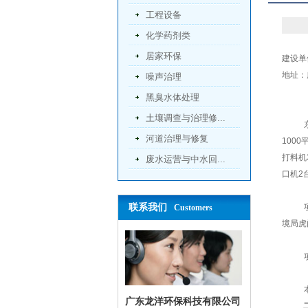
工程设备
化学药剂类
居家环保
建设单
地址：
噪声治理
黑臭水体处理
土壤调查与治理修...
河道治理与修复
1000
打料机
废水运营与中水回...
口机
2
联系我们
Customers
境局
虎
广东龙洋环保科技有限公司