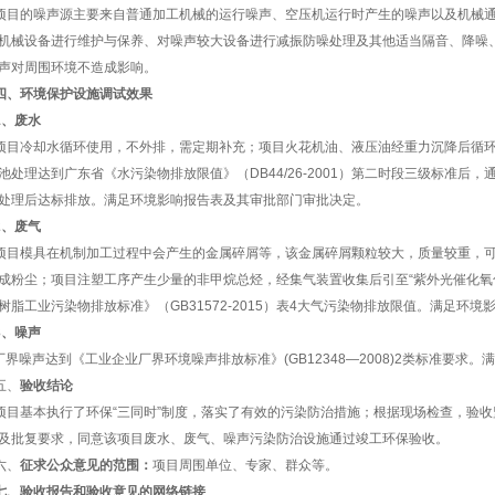
项目的噪声源主要来自
普通加工机械的运行噪声、空压机运行时产生的噪声以及机械
机械设备进行维护与保养、对噪声较大设备进行减振防噪处
理及其他适当隔音、降噪
声对周围环境不造成影响。
四、
环境保护设施调试效果
1
、废水
项目冷却水循环使用，不外排，需定期补充；项目火花机油、液压油经重力沉降后循
池处理达到广东省《水污染物排放限值》（
DB44/26-2001
）第二时段三级标准后，
处理后达标排放。满足环境影响报告表及其审批部门审批决定。
2
、废气
项目模具在机制加工过程中会产生
的
金属碎屑等
，
该金属碎屑颗粒较大，质量较重，
成粉尘
；
项
目注塑
工序
产生少量
的
非甲烷总烃，经集气装置收集后
引至
“
紫外光催化氧
树脂工业污染物排放标准》（
GB31572-2015
）表
4
大气污染物排放限值
。
满足环境
3
、噪声
厂界噪声达到《工业企业厂界环境噪声排放标准》
(GB12348—2008)2
类
标准要求。
五、
验收结论
项目基本执行了环保
“
三同时
”
制度，落实了有效的污染防治措施；根据现场检查，验收
及批复要求，
同意
该项目
废水、废气、噪声污染防治设施
通过竣工环保验收
。
六、
征求公众意见的范围：
项目周围单位、专家、群众等。
七、验收报告和验收意见的网络链接