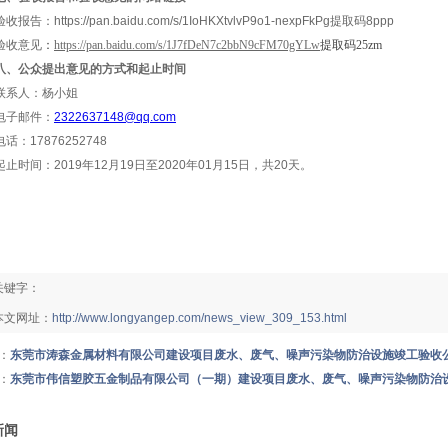
验收报告：
https://pan.baidu.com/s/1IoHKXtvlvP9o1-nexpFkPg
提取码
8ppp
验收意见
：
https://pan.baidu.com/s/1J7fDeN7c2bbN9cFM70gYLw
提取码25zm
八、公众
提出
意见的方式和起止时间
联系人：
杨
小姐
电子邮件：
2322637148
@qq.com
电话：
17876252748
起止时间：
2019
年
12
月
19
日至2020年
01
月
15
日，共
20
天。
关键字：
本文网址：
http://www.longyangep.com/news_view_309_153.html
：
东莞市涛森金属材料有限公司建设项目废水、废气、噪声污染物防治设施竣工验收
：
东莞市伟信塑胶五金制品有限公司（一期）建设项目废水、废气、噪声污染物防治
新闻