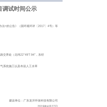
目
调试
时间公示
办法
>
的公告》（国环规环评〔
2017
〕
4
号）等
龙路交界处（北纬
22°49′7.94″
，东经
曝气系统施工以及布设人工水草
建设单位：广东龙洋环保科技有限公司
2019
年
4
月
27
日