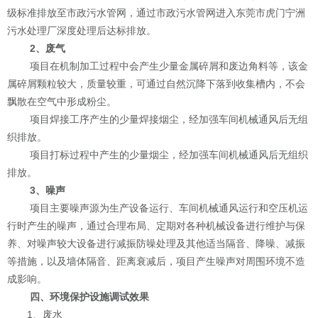
级标准排放至市政污水管网，通过市政污水管网进入东莞市虎门宁洲
污水处理厂深度处理后
达标
排放
。
2
、
废气
项目在机制加工过程中会产生少量金属碎屑和废边角料等
，
该金
属碎屑颗粒较大，质量较重，可通过自然沉降下落到收集槽内，不会
飘散在空气中形成粉尘
。
项目焊接工序产生的
少量
焊接烟尘，经加强车间机械通风后无组
织排放
。
项目打标过程中产生
的
少量烟尘，经加强车间机械通风后无组织
排放
。
3
、
噪声
项目主要噪声源为
生产设备运行、车间机械通风运行和空压机运
行时产生的噪声
，通过合理布局、定期对各种机械设备进行维护与保
养、对噪声较大设备进行减振防噪处理及其他适当隔音、降噪、减振
等措施，以及墙体隔音、距离衰减后，项目产生噪声对周围环境不造
成影响。
四、环境保护设施调试效果
1
、废水