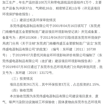
加工生产，年生产温控器
100
万只和带电源线温控器组件
1
万个，主要
生产设备为冲床
37
台、气啤机
16
台
、精密矫正机
1
台
等
（详见该项目
环境保护验收报告）
。
（
二
）
建设过程及环保审批情况
东莞伟盛电器制品有限公司于
2001
年
04
月
16
日填写了《东莞虎
门南栅伟盛五金塑胶制造厂建设项目环境影响登记表》并完成备案，
备案号为：虎环
101908
；于
201
1
年
04
月
07
日取得原东莞市环境保护
局虎门分局《关于注销
“
东莞虎门南栅伟盛五金塑胶制造厂
”
设立
“
东莞
伟盛电器制品有限公司
”
的批复》（编号：东环建〔
2011
〕
10738
号）；于
2019
年
07
月委托河南金环环境影响评价有限公司编制了《东
莞伟盛电器制品有限公司（改扩建）建设项目环境影响报告表》，并
于
2019
年
07
月
30
日通过了东莞市生态环境局虎门分局的审批同意，批
文号为：东环建〔
2019
〕
13172
号。
（
三
）
投资情况
项目总投资
261
万元，其中环保投资
3
万元，占总投资的
1.15%
。
（四）验收范围
本次验收范围为
东莞伟盛电器制品有限公司
建设项目废水、废
气、噪声污染防治设施竣工环保验收；固体废物由东莞市生态环境局