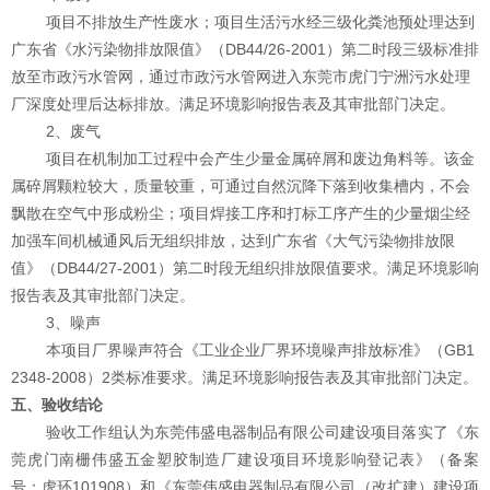
项目
不排放生产性废水
；
项目生活污水经三级化粪池预处理达到
广东省《水污染物排放限
值》（
DB44/26-2001
）第二时段三级标准排
放至市政污水管网，通过市政污水管网进入东莞市虎门宁洲污水处理
厂深度处理后
达标
排放。满足环境影响报告表及其审批部门决定。
2
、废气
项目在机制加工过程中会产生少量金属碎屑和废边角料等。该金
属碎屑颗粒较大，质量较重，可通过自然沉降下落到收集槽内，不会
飘散在空气中形成粉尘
；
项目焊接工序和打标工序产生的少量烟尘经
加强车间机械通风后无组织排放，达到广东省《大气污染物排放限
值》（
DB44/27-2001
）第二时段无组织排放限值要求
。
满足环境影响
报告表及其审批部门决定。
3
、噪声
本项目厂界噪声符合《工业企业厂界环境噪声排放标准》（
GB1
2348-2008
）
2
类标准要求。满足环境影响报告表及其审批部门决定。
五、
验收结论
验收工作组认为
东莞伟盛电器制品有限公司
建设项目落实了
《东
莞虎门南栅伟盛五金塑胶制造厂建设项目环境影响登记表》
（备案
号：
虎环
101908
）和《
东莞伟盛电器制品有限公司
（改扩建）建设项