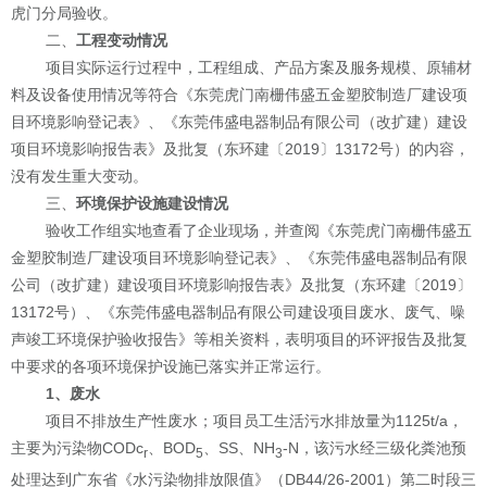
虎门分局验收。
二、
工程变动情况
项目实际运行过程中，工程组成、产品方案及服务规模、原辅材
料及设备使用情况等符合
《东莞虎门南栅伟盛五金塑胶制造厂建设项
目环境影响登记表》
、《
东莞伟盛电器制品有限公司
（改扩建）建设
项目环境影响报告表》及批复（东环建
〔
2019
〕
13172
号）的内容，
没有发生重大变动。
三、
环境保护设施建设情况
验收工作组实地查看了企业现场，并查阅
《东莞虎门南栅伟盛五
金塑胶制造厂建设项目环境影响登记表》
、《
东莞伟盛电器制品有限
公司
（
改
扩建）建设项目环境影响报告表》
及批复
（东环建
〔
2019
〕
13172
号）、《
东莞伟盛电器制品有限公司
建设项目废水、废气、噪
声竣工环境保护验收报告》等相关资料，表明项目的环评报告及批复
中要求的各项环境保护设施已落实并正常运行。
1
、
废水
项目
不排放生产性废水
；
项目员工生活污水排放量为
1125t/a
，
主要为污染物
CODc
、
BOD
、
SS
、
NH
-N
，
该
污水经三级化粪池预
r
5
3
处理达到广东省《水污染物排放限值》（
DB44/26-2001
）第二时段三