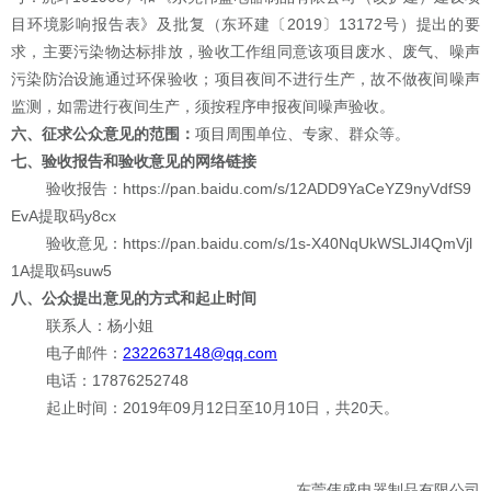
目环境影响报告表》及批复（东环建〔
2019
〕
13172
号）提出的要
求，主要污染物达标排放，验收工作组同意该项目废水、废气、噪声
污染防治设施通过环保验收；项目夜间不进行生产，故不做夜间噪声
监测，如需进行夜间生产，须按程序申报夜间噪声验收
。
六、征求公众意见的范围：
项目周围单位、专家、群众等。
七、验收报告和验收意见的网络链接
验收报告：
https://pan.baidu.com/s/12ADD9YaCeYZ9nyVdfS9
EvA
提取码
y8cx
验收意见：
https://pan.baidu.com/s/1s-X40NqUkWSLJI4QmVjl
1A
提取码
suw5
八、公众提出意见的方式和起止时间
联系人：
杨
小姐
电子邮件：
2322637148
@qq.com
电话：
17876252748
起止时间：
2019
年
0
9
月
12
日至
10
月
10
日，共
20
天。
东莞伟盛电器制品有限公司