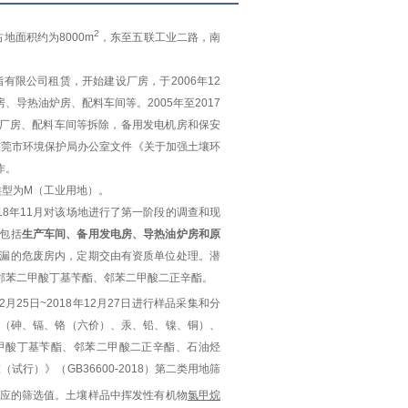
2
占地面积约为
8000
m
，
东至五联工业二路
，南
脂有限公司租赁，开始建设厂房，于
2006
年
12
房、导热油炉房、配料车间等。
2005
年至
2017
厂房、配料车间等拆除，备用发电机房和保安
东莞市环境保护局办公室文件《关于加强土壤环
作。
类型为M
（工业用地）
。
8
年
11
月对该场地进行了第一阶段的调查和现
包括
生产车间、备用发电房、导热油炉房和原
漏的危废房内，定期交由有资质单位处理。
潜
邻苯二甲酸丁基苄酯、邻苯二甲酸二正辛酯。
2
月
25
日
~2018
年
12
月
27
日进行样品采集和分
（砷、镉、铬（六价）、汞、铅、镍、铜）、
甲酸丁基苄酯、邻苯二甲酸二正辛酯、石油烃
准（试行）》（
GB36600-2018
）第二类用地筛
应的筛选值。土壤样品中挥发性有机物
氯甲烷