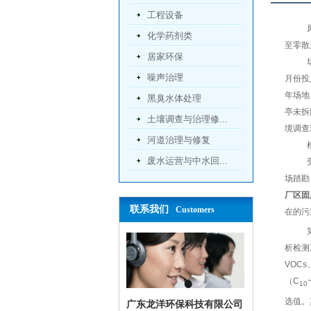
工程设备
化学药剂类
至零散
居家环保
噪声治理
月份投
年场地
黑臭水体处理
亭未拆
土壤调查与治理修...
境调查
河道治理与修复
废水运营与中水回...
场踏勘
厂区固
联系我们
Customers
在的污
析检测
VOCs
（
C
10
选值。
广东龙洋环保科技有限公司