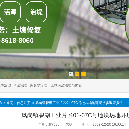
1
2
3
噪声治理
河道治理
黑臭水治理
土壤污染治理与修复
置：
首页
»
信息公开
»
凤岗镇碧湖工业片区01-07C号地块场地环境初步调查报告
凤岗镇碧湖工业片区01-07C号地块场地
作者：林燕妃
来源：
时间：2019-12-20 16:00:14