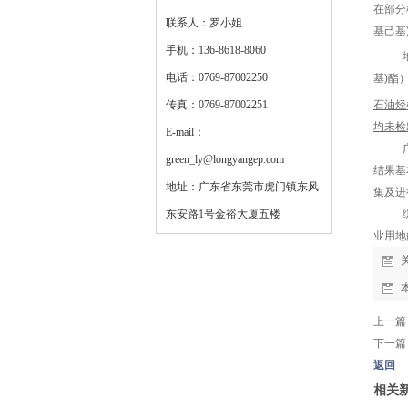
在部分
联系人：罗小姐
基己
基
手机：136-8618-8060
电话：0769-87002250
基
)
酯
石油烃
传真：0769-87002251
均未检
E-mail：
green_ly@longyangep.com
结果基
地址：广东省东莞市虎门镇东风
集及进
东安路1号金裕大厦五楼
业用地
上一篇
下一篇
返回
相关