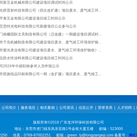
圳新五金机械有限公司建设项目调试时间公示
光群雷射科技有限公司（四次改扩建）项目废水、废气竣工环...
平泰五金有限公司建设项目竣工时间公示
艾思特光电科技有限公司新建项目公众参与公示
门南栅国际文具制造有限公司（迁改建）一期建设项目调试时...
市千岛机械制造有限公司建设项目废水、废气竣工环境保护验...
市紫光表业有限公司建设项目废水、废气竣工环境保护验收》...
品胜水性涂料有限公司建设项目竣工时间公示
司2024年中级职称参评人员申报公示
市双旗纸品印刷有限公司一期（改扩建）项目废水、废气竣工...
|
公司简介
|
服务项目
|
相关案例
|
公司资讯
|
信息公开
|
荣誉资质
|
人才招聘
|
版权所有©2018 广东龙洋环保科技有限公司
地址：东莞市虎门镇东风东安路1号金裕大厦五楼 邮编：523000
2250 传真：0769-87002251 邮箱：green_ly@longyangep.com 备案号：
粤IC