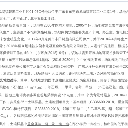
凤岗镇碧湖工业片区
01-07C
号地块位于广东省东莞市凤岗镇五联工业二路
1
号，场地
五金厂，西至山坡，北至五联工业路。
场地的历史沿革如下：场地在2005
年以前为空地；
2005
年起，场地被东莞市丰田树
入生产，主要生产不饱和聚酯树脂，场地内构筑物主要为生产车间、办公室、发电机
未发生明显变化。
2017
年
9
月东莞市丰田树脂有限公司停产，并于
2018
年
4
月将生产
除；
2018
年至今场地被东莞市龙晟五金制品有限公司租赁，未进行厂房建设。
根据
环保管理工作的通知》（东环办
[2018]19
号），该地块需要开展场地环境初步调查工
根据
《
东莞市凤岗镇总体规划修改（
2016-2020
年）
》中的规划要求
，
场地规划用地
受场地责任单位东莞市龙晟五金制品有限公司委托，广东龙洋环保科技有限公司于201
，通过历史资料收集、现场踏勘和人员访谈，识别地块内土壤污染风险较高的区域，
废堆放处
等。其中，场地堆放的固体废物的主要成分为废原料罐，储存于防腐蚀防渗
染物有：石油烃（
C
~C
）、苯乙烯、二甲苯、邻苯二甲酸二（
2-
乙基己基）酯、
10
40
第二阶段土壤环境初步调查现场采样共设
7
个点位，其中
1
个为背景对照点，
2018
年
1
工作，共采集
25
个土壤样品。土壤检测项目为：基本项目（
GB36600-2018
）重金属
、
SVOCs
和特征项目（
GB36600-2018
）邻苯二甲酸二（
2-
乙基己基）酯、邻苯二
~C
）。各检测指标的检测结果均满足土壤环境质量
建设用地土壤污染风险管控标
40
其
中，
土壤样品中
重金属
砷、铜、汞、镍、铅
在部分样品中有检出，
检出
值
均
低于
相