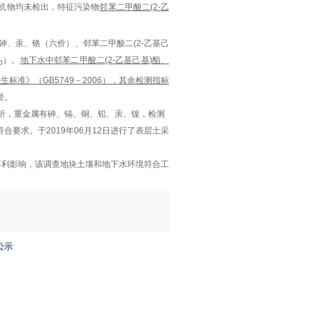
机物均未检出，特征污染物
邻苯二甲酸二
(2-
乙
砷、汞、铬（六价）、邻苯二甲酸二
(2-
乙基己
）。
地下水中邻苯二甲酸二
(2-
乙基己基
)
酯
、
0
卫生标准》（
GB5749
－
2006
）
，
其余检测指标
径。
析，
重金属有砷、镉、铜、铅、汞、镍，检测
符合要求。于
2019
年
06
月
12
日进行了表层土采
不利影响
，该调查地块土壤和地下水环境符合工
公示