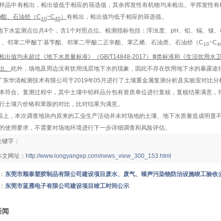
样品中
有检出，检出
值低于
相应的筛选值，其余挥发性有机物均未检出。
半挥发性有
)
酯
、石油烃（
C
~C
）
有
检出，检出
值均
低于相应的筛选值。
10
40
地下水
监测点位共
4
个，含
1
个对照点位。检测指标包括：
浑浊度、pH
、铅、镉、镍、
）、邻苯二甲酸丁基苄酯、邻苯二甲酸二正辛酯、苯乙烯、石油类、石油烃
（
C
~C
10
4
检出
值均
未超过《地下水质量标准》（
GB/T14848-2017
）
Ⅲ
类标准
和《生活饮用水
出。
此外，
场地及周边没有饮用浅层地下
水
的现象，因此不存在饮用地下水的暴露途
广东华清检测技术有限公司
于
2019
年
05
月进行了土壤重金属复测分析及实验室对比分
本符合。复测过程中，其中土壤中铅样品分包有资质单位进行复核，复核结果满意，
行土壤六价铬和苯胺的对比，比对结果为满意。
综上
，本次调查地块内原来的工业生产活动并未对场地的土壤、地下水质量造成明显
的使用要求，不需要对场地环境进行下一步详细调查和风险评估。
关键字：
本文网址：
http://www.longyangep.com/news_view_300_153.html
：
东莞市顺泰塑胶制品有限公司建设项目废水、废气、噪声污染物防治设施竣工验收
：
东莞市蓝雁电子有限公司建设项目竣工时间公示
新闻